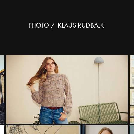
PHOTO /  KLAUS RUDBÆK 
HV - STRIK